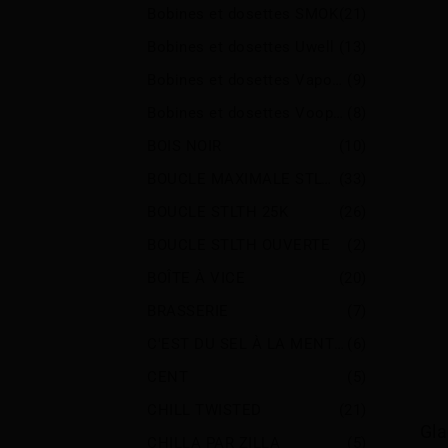
Bobines et dosettes SMOK
(21)
Bobines et dosettes Uwell
(13)
Bobines et dosettes Vaporesso
(9)
Bobines et dosettes Voopoo
(8)
BOIS NOIR
(10)
BOUCLE MAXIMALE STLTH
(33)
BOUCLE STLTH 25K
(26)
BOUCLE STLTH OUVERTE
(2)
BOÎTE À VICE
(20)
BRASSERIE
(7)
C'EST DU SEL À LA MENTHE
(6)
CENT
(5)
CHILL TWISTED
(21)
Gla
CHILLA PAR ZILLA
(5)