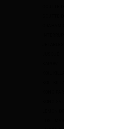
d
GOUTTE DE BAIES
(39)
GOUTTE DE CITRON
(89)
GRAHAM SLAM
(1)
INTERRUPTEUR STLTH
(6)
JETABLES
(425)
JUSQUÉ
(32)
KAPOW
(50)
KOIL KILLAZ
(26)
KOIL KILLAZ POLAR
(22)
KONG PAR ZILLA
(1)
KONG SALT PAR ZILLA
(11)
LEMON DROP BOOST SALT
(20)
LOST MARY MT50K TURBO
(11)