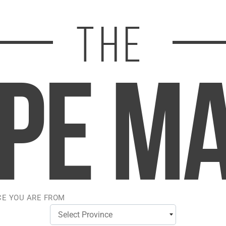
par STLTH SALT
CERISES DE STLTH S
$23.00
$23.00
CE YOU ARE FROM
GLACE À LA POMME 
Glace hawaïenne Mist p