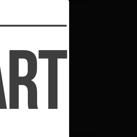
ALT
agrumes de STLTH SALT
$23.00
ar 
Glace à la pêche juteuse 