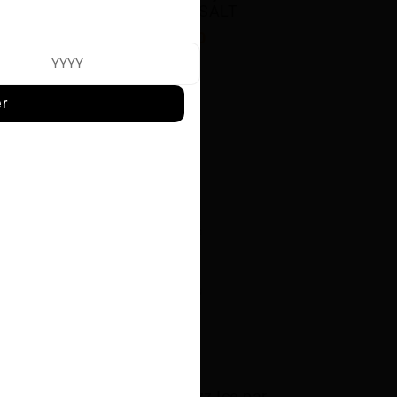
de STLTH SALT
$23.00
er
AU 
Pêche Blue Razz Ice par 