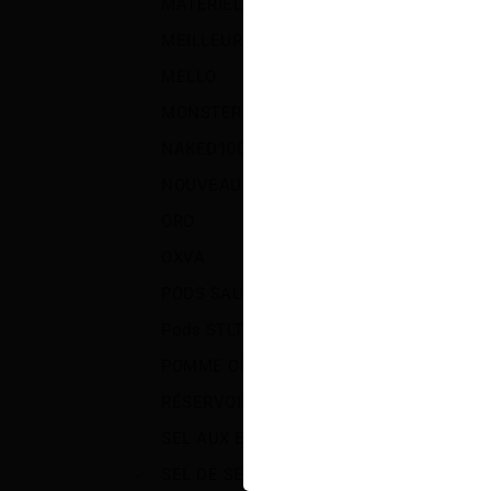
MATÉRIEL
(156)
MEILLEURES VENTES
(1595)
MELLO
(3)
MONSTER PODS STLTH
(6)
NAKED100
(49)
NOUVEAUTÉS
(1595)
ORO
(12)
OXVA
(8)
PODS SAUVAGES STLTH
(9)
Pods STLTH X
(52)
POMME CHUTE
(22)
RÉSERVOIRS
(6)
SEL AUX BAIES SNOZZBERRY
(4)
SEL DE SEL
(17)