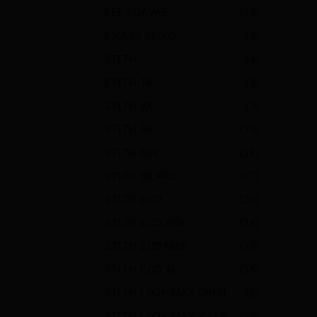
SEL SUAVAE
(15)
SIKARY S6000
(5)
STLTH
(4)
STLTH 1K
(3)
STLTH 3K
(3)
STLTH 5K
(10)
STLTH 60K
(28)
STLTH 8K PRO
(27)
STLTH ECO
(23)
STLTH ECO BOX
(14)
STLTH ECO MINI
(10)
STLTH ECO XL
(15)
STLTH LOOP MAX OPEN
(2)
STLTH LOOP MAX X ELFBAR
(20)