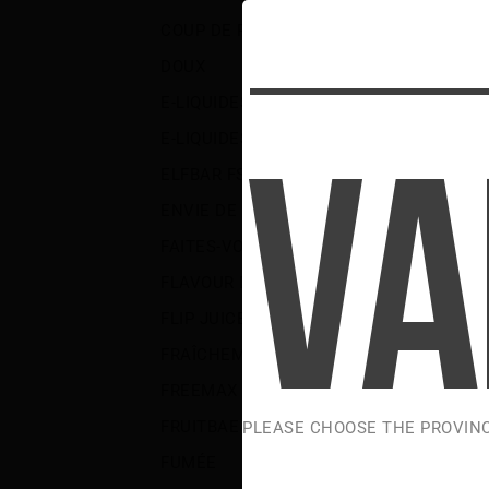
COUP DE POING VENTOUSE
(1)
DOUX
(5)
E-LIQUIDES
(851)
E-LIQUIDES CHILL
(17)
ELFBAR FS70K
(19)
ENVIE DE SEL
(10)
FAITES-VOUS PLAISIR
(2)
FLAVOUR DROP
(80)
FLIP JUICE SEL
(8)
FRAÎCHEMENT PRESSÉ
(3)
FREEMAX
(3)
FRUITBAE
(49)
PLEASE CHOOSE THE PROVIN
FUMÉE
(30)