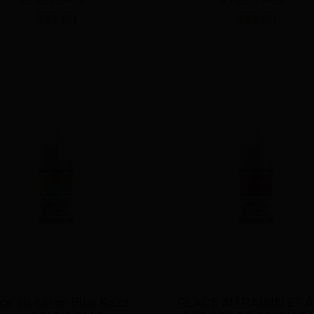
$23.00
$23.00
ce au citron Blue Razz 
GLACE AU RAISIN ET À