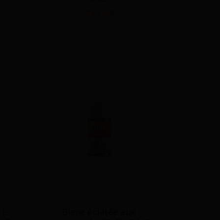
$23.00
 LA 
Glace éclatée aux 