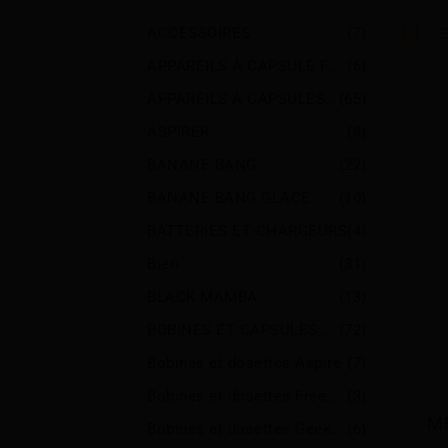
ACCESSOIRES
(7)
APPAREILS À CAPSULE FERMÉE
(6)
APPAREILS À CAPSULES OUVERTES
(65)
ASPIRER
(8)
BANANE BANG
(22)
BANANE BANG GLACE
(10)
BATTERIES ET CHARGEURS
(4)
Bien
(31)
BLACK MAMBA
(13)
BOBINES ET CAPSULES DE REMPLACEMENT
(72)
Bobines et dosettes Aspire
(7)
Bobines et dosettes Freemax
(3)
M
Bobines et dosettes Geekvape
(6)